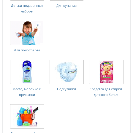
Детски подарочные
Для купания
наборы
Для полости рта
Масла, молочко и
Подгузники
Средства для стирки
присыпки
детского белья