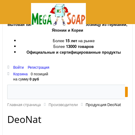
MegaSoap.ru
Бытовая химия и косметика оптом и в розницу из Германии,
Японии и Кореи
Более
15 лет
на рынке
Более
13000 товаров
Официальные и сертифицированные продукты
Войти
Регистрация
Корзина
0 позиций
на сумму
0 руб
Главная страница
Производители
Продукция DeoNat
DeoNat