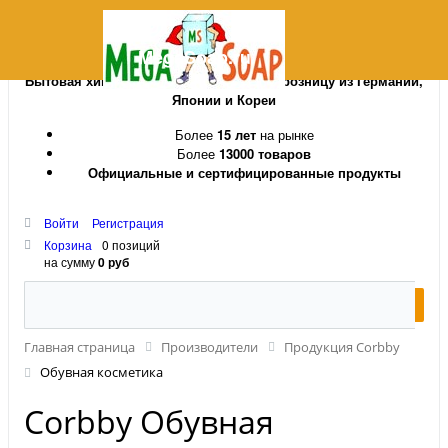
MegaSoap.ru
Бытовая химия и косметика оптом и в розницу из Германии,
Японии и Кореи
Более
15 лет
на рынке
Более
13000 товаров
Официальные и сертифицированные продукты
Войти
Регистрация
Корзина
0 позиций
на сумму
0 руб
Главная страница
Производители
Продукция Corbby
Обувная косметика
Corbby Обувная