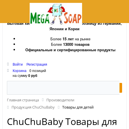
MegaSoap.ru
Бытовая химия и косметика оптом и в розницу из Германии,
Японии и Кореи
Более
15 лет
на рынке
Более
13000 товаров
Официальные и сертифицированные продукты
Войти
Регистрация
Корзина
0 позиций
на сумму
0 руб
Главная страница
Производители
Продукция ChuChuBaby
Товары для детей
ChuChuBaby Товары для