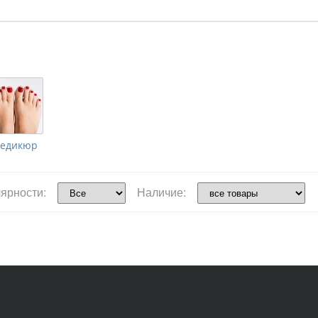
едикюр
ярности:
Наличие: