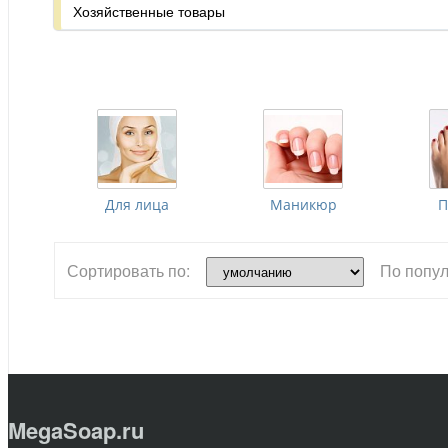
Хозяйственные товары
Для лица
Маникюр
П
Сортировать по:
По попул
MegaSoap.ru