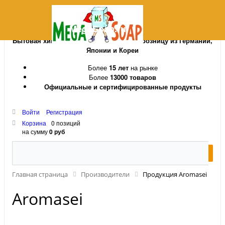
MegaSoap.ru
Бытовая химия и косметика оптом и в розницу из Германии,
Японии и Кореи
Более
15 лет
на рынке
Более
13000 товаров
Официальные и сертифицированные продукты
Войти
Регистрация
Корзина
0 позиций
на сумму
0 руб
Главная страница
Производители
Продукция Aromasei
Aromasei