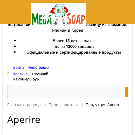
MegaSoap.ru
Бытовая химия и косметика оптом и в розницу из Германии,
Японии и Кореи
Более
15 лет
на рынке
Более
13000 товаров
Официальные и сертифицированные продукты
Войти
Регистрация
Корзина
0 позиций
на сумму
0 руб
Главная страница
Производители
Продукция Aperire
Aperire