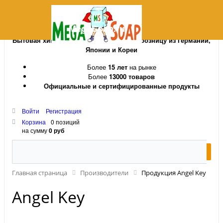
MegaSoap.ru
Бытовая химия и косметика оптом и в розницу из Германии,
Японии и Кореи
Более
15 лет
на рынке
Более
13000 товаров
Официальные и сертифицированные продукты
Войти
Регистрация
Корзина
0 позиций
на сумму
0 руб
Главная страница
Производители
Продукция Angel Key
Angel Key