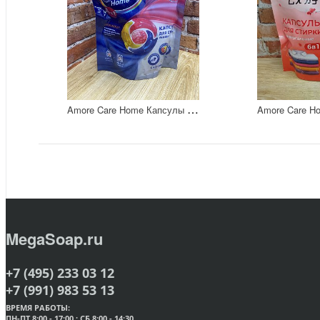
A
more Care Home Капсулы для стирки универсальные с кондиционером 4 в 1 22 шт 220 гр
MegaSoap.ru
+7 (495) 233 03 12
+7 (991) 983 53 13
ВРЕМЯ РАБОТЫ:
ПН-ПТ 8:00 - 17:00 ; СБ 8:00 - 14:30